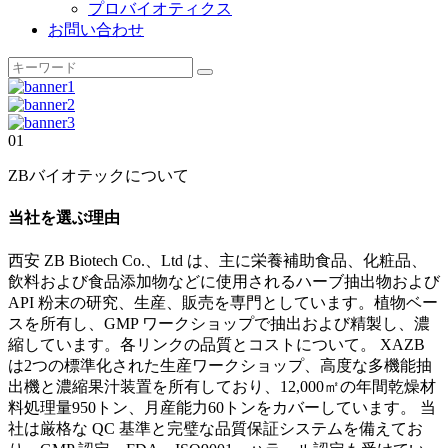
プロバイオティクス
お問い合わせ
01
ZBバイオテックについて
当社を選ぶ理由
西安 ZB Biotech Co.、Ltd は、主に栄養補助食品、化粧品、
飲料および食品添加物などに使用されるハーブ抽出物および
API 粉末の研究、生産、販売を専門としています。植物ベー
スを所有し、GMP ワークショップで抽出および精製し、濃
縮しています。各リンクの品質とコストについて。 XAZB
は2つの標準化された生産ワークショップ、高度な多機能抽
出機と濃縮果汁装置を所有しており、12,000㎡の年間乾燥材
料処理量950トン、月産能力60トンをカバーしています。 当
社は厳格な QC 基準と完璧な品質保証システムを備えてお