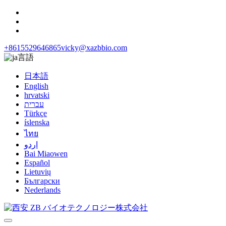
+8615529646865
vicky@xazbbio.com
言語
日本語
English
hrvatski
עברית
Türkçe
íslenska
ไทย
اردو
Bai Miaowen
Español
Lietuvių
Български
Nederlands