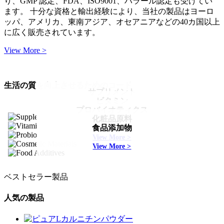
り、GMP 認定、FDA、ISO9001、ハラール認定も受けてい
ます。 十分な資格と輸出経験により、当社の製品はヨーロ
ッパ、アメリカ、東南アジア、オセアニアなどの40カ国以上
に広く販売されています。
View More >
生活の質を向上させるためのコード
サプリメント
ビタミン
プロバイオティクス
View More >
化粧品原料
View More >
食品添加物
View More >
View More >
View More >
ベストセラー製品
人気の製品